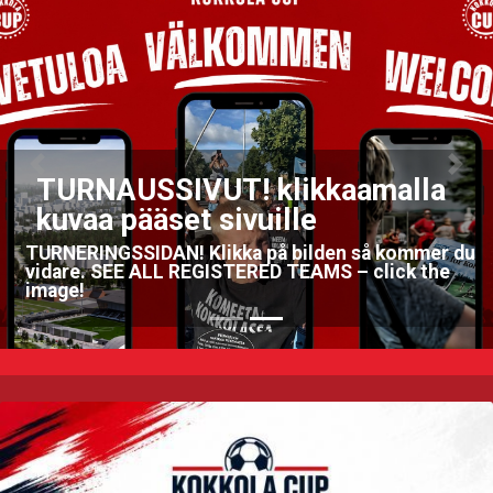
Previous
Nex
IVUT! klikkaamalla
et sivuille
KIITOS! 
! Klikka på bilden så kommer du
 REGISTERED TEAMS – click the
FOR THIS TOUR