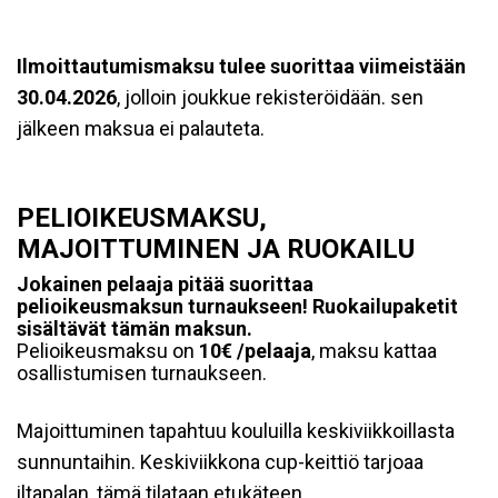
Ilmoittautumismaksu tulee suorittaa viimeistään
30.04.2026
, jolloin joukkue rekisteröidään. sen
jälkeen maksua ei palauteta.
PELIOIKEUSMAKSU,
MAJOITTUMINEN JA RUOKAILU
Jokainen pelaaja pitää suorittaa
pelioikeusmaksun turnaukseen! Ruokailupaketit
sisältävät tämän maksun.
Pelioikeusmaksu on
10€ /pelaaja
, maksu kattaa
osallistumisen turnaukseen.
Majoittuminen tapahtuu kouluilla keskiviikkoillasta
sunnuntaihin. Keskiviikkona cup-keittiö tarjoaa
iltapalan, tämä tilataan etukäteen.