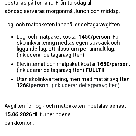
beställas på förhand. Från torsdag till
söndag serveras morgonmål, lunch och middag.
Logi och matpaketen innehåller deltagaravgiften
Logi och matpaket kostar
145€/person
.
För
skolinkvartering medtas egen sovsäck och
liggunderlag. Ett klassrum per anmält lag.
(inkluderar deltagaravgiften)
Elevinternat och matpaket kostar
165€/person.
(inkluderar deltagaravgiften)
FULLT!!
Utan skolinkvartering, men med mat är avgiften
126
€/person
. (inkluderar deltagaravgiften)
Avgiften för logi- och matpaketen inbetalas senast
15.06.2026
till turneringens
bankkonton.