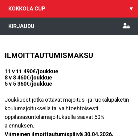
KOKKOLA CUP
▾
KIRJAUDU
ILMOITTAUTUMISMAKSU
11 v 11 49
0€/joukkue
8 v 8 460€/joukkue
5 v 5 360€/joukkue
Joukkueet jotka ottavat majoitus -ja ruokalupaketin
koulumajoituksella tai vaihtoehtoisesti
oppilasasuntolamajoituksella saavat 50%
alennuksen.
Viimeinen ilmoittautumispäivä 30.04.2026.