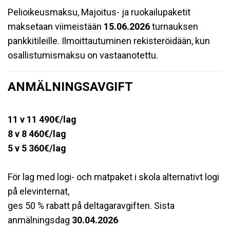
Pelioikeusmaksu, Majoitus- ja ruokailupaketit
maksetaan viimeistään
15.06.2026
turnauksen
pankkitileille. Ilmoittautuminen rekisteröidään, kun
osallistumismaksu on vastaanotettu.
ANMÄLNINGSAVGIFT
11 v 11 49
0€/lag
8 v 8 460€/lag
5 v 5 360€/lag
För lag med logi- och matpaket i skola alternativt logi
på elevinternat,
ges 50 % rabatt på deltagaravgiften. Sista
anmälningsdag
3
0.04.2026